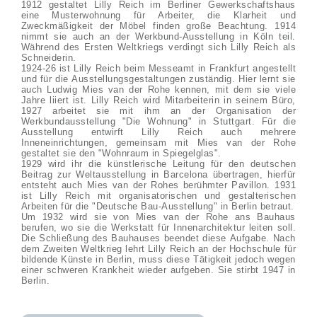
1912 gestaltet Lilly Reich im Berliner Gewerkschaftshaus
eine Musterwohnung für Arbeiter, die Klarheit und
Zweckmäßigkeit der Möbel finden große Beachtung. 1914
nimmt sie auch an der Werkbund-Ausstellung in Köln teil.
Während des Ersten Weltkriegs verdingt sich Lilly Reich als
Schneiderin.
1924-26 ist Lilly Reich beim Messeamt in Frankfurt angestellt
und für die Ausstellungsgestaltungen zuständig. Hier lernt sie
auch Ludwig Mies van der Rohe kennen, mit dem sie viele
Jahre liiert ist. Lilly Reich wird Mitarbeiterin in seinem Büro,
1927 arbeitet sie mit ihm an der Organisation der
Werkbundausstellung "Die Wohnung" in Stuttgart. Für die
Ausstellung entwirft Lilly Reich auch mehrere
Inneneinrichtungen, gemeinsam mit Mies van der Rohe
gestaltet sie den "Wohnraum in Spiegelglas".
1929 wird ihr die künstlerische Leitung für den deutschen
Beitrag zur Weltausstellung in Barcelona übertragen, hierfür
entsteht auch Mies van der Rohes berühmter Pavillon. 1931
ist Lilly Reich mit organisatorischen und gestalterischen
Arbeiten für die "Deutsche Bau-Ausstellung" in Berlin betraut.
Um 1932 wird sie von Mies van der Rohe ans Bauhaus
berufen, wo sie die Werkstatt für Innenarchitektur leiten soll.
Die Schließung des Bauhauses beendet diese Aufgabe. Nach
dem Zweiten Weltkrieg lehrt Lilly Reich an der Hochschule für
bildende Künste in Berlin, muss diese Tätigkeit jedoch wegen
einer schweren Krankheit wieder aufgeben. Sie stirbt 1947 in
Berlin.